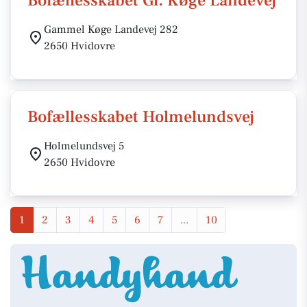
Bofællesskabet Gl. Køge Landevej
Gammel Køge Landevej 282
2650 Hvidovre
Bofællesskabet Holmelundsvej
Holmelundsvej 5
2650 Hvidovre
1
2
3
4
5
6
7
...
10