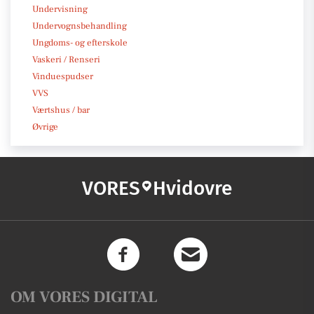
Undervisning
Undervognsbehandling
Ungdoms- og efterskole
Vaskeri / Renseri
Vinduespudser
VVS
Værtshus / bar
Øvrige
VORES
Hvidovre
OM VORES DIGITAL