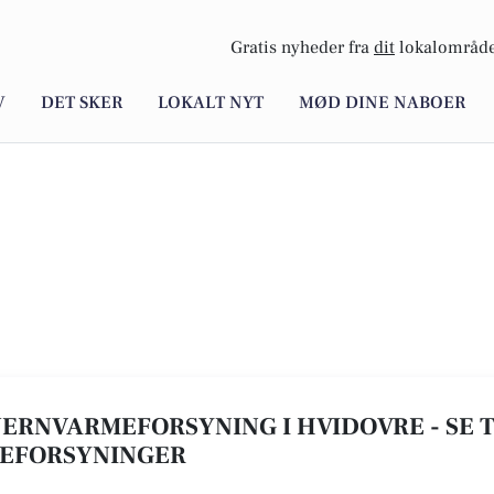
Gratis nyheder fra
dit
lokalområde
V
DET SKER
LOKALT NYT
MØD DINE NABOER
FJERNVARMEFORSYNING I HVIDOVRE - SE TO
MEFORSYNINGER