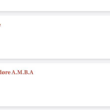
e
døre A.M.B.A