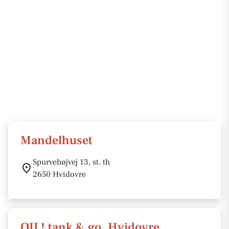
Mandelhuset
Spurvehøjvej 13, st. th
2650 Hvidovre
OIL! tank & go, Hvidovre