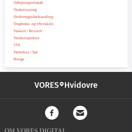
Udlejningselskab
Undervisning
Undervognsbehandling
Ungdoms- og efterskole
Vaskeri / Renseri
Vinduespudser
VVS
Værtshus / bar
Øvrige
VORES
Hvidovre
OM VORES DIGITAL