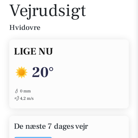
Vejrudsigt
Hvidovre
LIGE NU
20°
💧
0 mm
💨
4,2 m/s
De næste 7 dages vejr