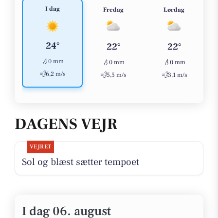
I dag
Fredag
Lørdag
24°
22°
22°
💧
0 mm
💧
💧
0 mm
0 mm
💨
6,2 m/s
💨
💨
5,5 m/s
3,1 m/s
DAGENS VEJR
VEJRET
Sol og blæst sætter tempoet
I dag 06. august