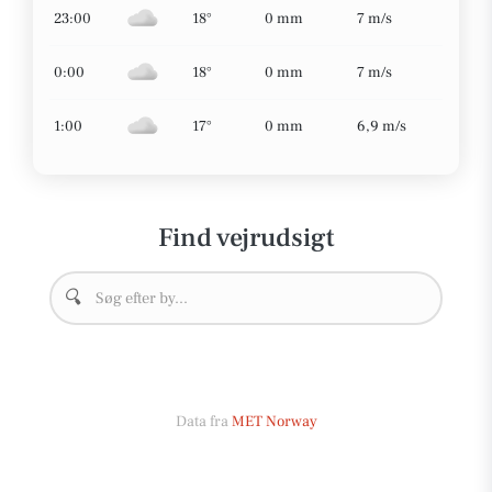
23:00
18°
0 mm
7 m/s
0:00
18°
0 mm
7 m/s
1:00
17°
0 mm
6,9 m/s
Find vejrudsigt
🔍
Data fra
MET Norway