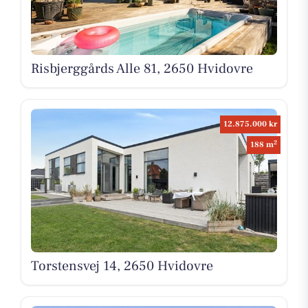
Risbjerggårds Alle 81, 2650 Hvidovre
12.875.000 kr
2
188 m
Torstensvej 14, 2650 Hvidovre