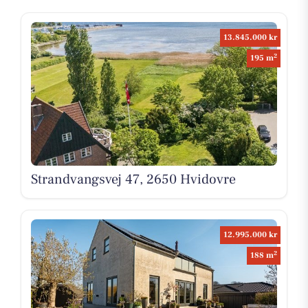
13.845.000 kr
2
195 m
Strandvangsvej 47, 2650 Hvidovre
12.995.000 kr
2
188 m