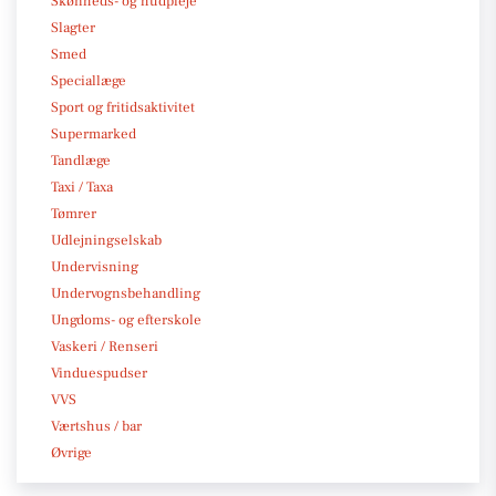
Skønheds- og hudpleje
Slagter
Smed
Speciallæge
Sport og fritidsaktivitet
Supermarked
Tandlæge
Taxi / Taxa
Tømrer
Udlejningselskab
Undervisning
Undervognsbehandling
Ungdoms- og efterskole
Vaskeri / Renseri
Vinduespudser
VVS
Værtshus / bar
Øvrige