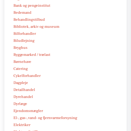
Bank og pengeinstitut
Bedemand
Behandlingstilbud
Bibliotek, arkiv og museum
Bilforhandler
Biludlejning
Bryghus
Byggemarked / trælast
Børnehave
Catering
Cykelforhandler
Dagpleje
Detailhandel
Dyrehandel
Dyrlæge
Ejendomsmægler
El-, gas-, vand- og fjernvarmeforsyning
Elektriker