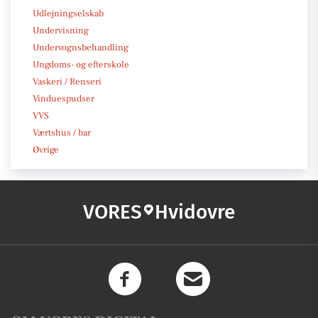
Udlejningselskab
Undervisning
Undervognsbehandling
Ungdoms- og efterskole
Vaskeri / Renseri
Vinduespudser
VVS
Værtshus / bar
Øvrige
VORES
Hvidovre