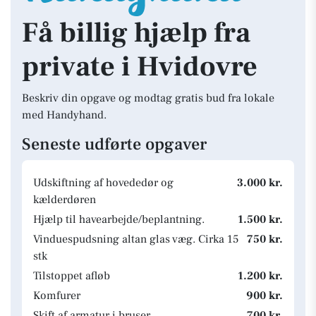
Få billig hjælp fra
private i Hvidovre
Beskriv din opgave og modtag gratis bud fra lokale
med Handyhand.
Seneste udførte opgaver
Udskiftning af hovededør og
3.000 kr.
kælderdøren
Hjælp til havearbejde/beplantning.
1.500 kr.
Vinduespudsning altan glas væg. Cirka 15
750 kr.
stk
Tilstoppet afløb
1.200 kr.
Komfurer
900 kr.
Skift af armatur i bruser
700 kr.