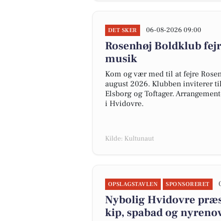
06-08-2026 09:00
DET SKER
Rosenhøj Boldklub fej
musik
Kom og vær med til at fejre Rose
august 2026. Klubben inviterer ti
Elsborg og Toftager. Arrangementet
i Hvidovre.
Kilde: Kultunaut
OPSLAGSTAVLEN
SPONSORERET
Nybolig Hvidovre præse
kip, spabad og nyreno