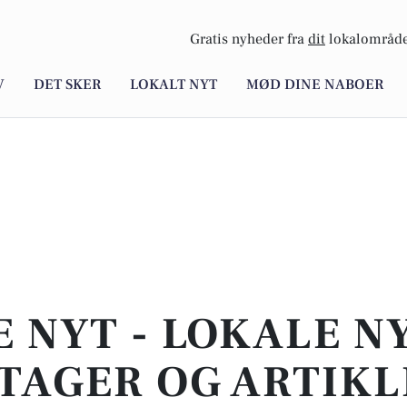
Gratis nyheder fra
dit
lokalområde
V
DET SKER
LOKALT NYT
MØD DINE NABOER
E NYT - LOKALE N
TAGER OG ARTIKL