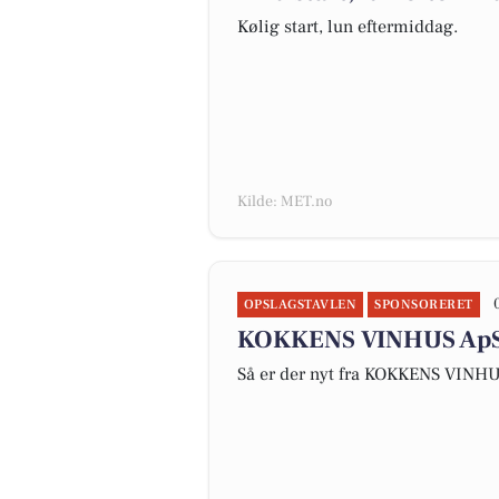
Kølig start, lun eftermiddag.
Kilde: MET.no
OPSLAGSTAVLEN
SPONSORERET
KOKKENS VINHUS ApS f
Så er der nyt fra KOKKENS VINH