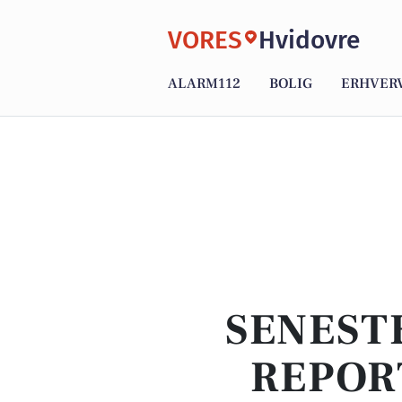
VORES
Hvidovre
ALARM112
BOLIG
ERHVER
SENEST
REPOR