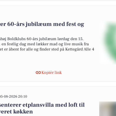
rer 60-års jubilæum med fest og
nhøj Boldklubs 60-års jubilæum lørdag den 15.
l en festlig dag med lækker mad og live musik fra
 er åbent for alle og finder sted på Kettegård Alle 4
Kopiér link
05-08-2026 20:10
nterer etplansvilla med loft til
veret køkken