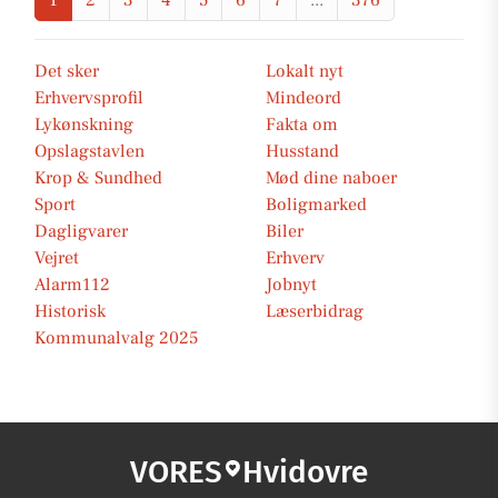
1
2
3
4
5
6
7
...
376
Det sker
Lokalt nyt
Erhvervsprofil
Mindeord
Lykønskning
Fakta om
Opslagstavlen
Husstand
Krop & Sundhed
Mød dine naboer
Sport
Boligmarked
Dagligvarer
Biler
Vejret
Erhverv
Alarm112
Jobnyt
Historisk
Læserbidrag
Kommunalvalg 2025
VORES
Hvidovre