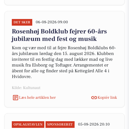
06-08-2026 09:00
DET SKER
Rosenhøj Boldklub fejrer 60-års
jubilæum med fest og musik
Kom og vær med til at fejre Rosenhøj Boldklubs 60-
års jubilæum lørdag den 15. august 2026. Klubben
inviterer til en festlig dag med lækker mad og live
musik fra Elsborg og Toftager. Arrangementet er
åbent for alle og finder sted på Kettegård Alle 4 i
Hvidovre.
Kilde: Kultunaut
Læs hele artiklen her
Kopiér link
05-08-2026 20:10
OPSLAGSTAVLEN
SPONSORERET