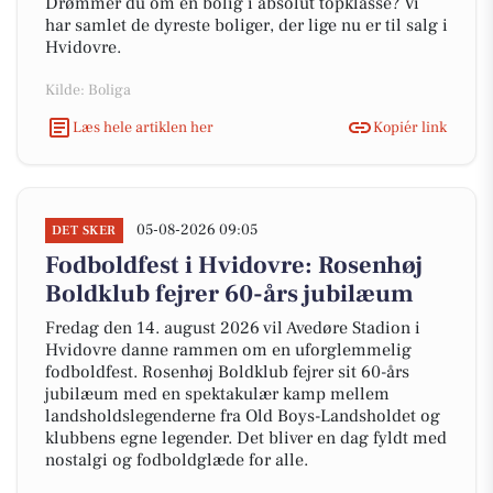
Drømmer du om en bolig i absolut topklasse? Vi
har samlet de dyreste boliger, der lige nu er til salg i
Hvidovre.
Kilde: Boliga
Læs hele artiklen her
Kopiér link
05-08-2026 09:05
DET SKER
Fodboldfest i Hvidovre: Rosenhøj
Boldklub fejrer 60-års jubilæum
Fredag den 14. august 2026 vil Avedøre Stadion i
Hvidovre danne rammen om en uforglemmelig
fodboldfest. Rosenhøj Boldklub fejrer sit 60-års
jubilæum med en spektakulær kamp mellem
landsholdslegenderne fra Old Boys-Landsholdet og
klubbens egne legender. Det bliver en dag fyldt med
nostalgi og fodboldglæde for alle.