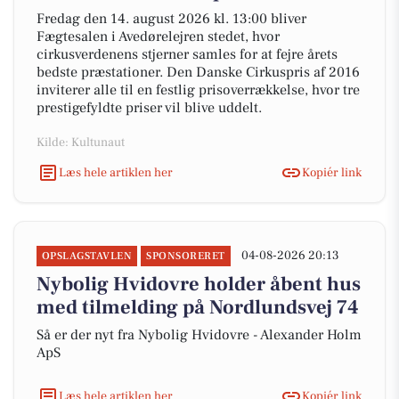
Fredag den 14. august 2026 kl. 13:00 bliver
Fægtesalen i Avedørelejren stedet, hvor
cirkusverdenens stjerner samles for at fejre årets
bedste præstationer. Den Danske Cirkuspris af 2016
inviterer alle til en festlig prisoverrækkelse, hvor tre
prestigefyldte priser vil blive uddelt.
Kilde: Kultunaut
Læs hele artiklen her
Kopiér link
04-08-2026 20:13
OPSLAGSTAVLEN
SPONSORERET
Nybolig Hvidovre holder åbent hus
med tilmelding på Nordlundsvej 74
Så er der nyt fra Nybolig Hvidovre - Alexander Holm
ApS
Læs hele artiklen her
Kopiér link