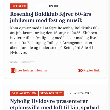
06-08-2026 09:00
DET SKER
Rosenhøj Boldklub fejrer 60-års
jubilæum med fest og musik
Kom og vær med til at fejre Rosenhøj Boldklubs 60-
års jubilæum lørdag den 15. august 2026. Klubben
inviterer til en festlig dag med lækker mad og live
musik fra Elsborg og Toftager. Arrangementet er
åbent for alle og finder sted på Kettegård Alle 4 i
Hvidovre.
Kilde: Kultunaut
Læs hele artiklen her
Kopiér link
05-08-2026 20:10
OPSLAGSTAVLEN
SPONSORERET
Nybolig Hvidovre præsenterer
etplansvilla med loft til kip, spabad