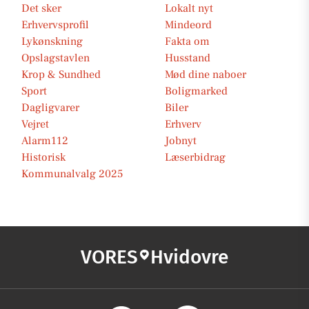
Det sker
Lokalt nyt
Erhvervsprofil
Mindeord
Lykønskning
Fakta om
Opslagstavlen
Husstand
Krop & Sundhed
Mød dine naboer
Sport
Boligmarked
Dagligvarer
Biler
Vejret
Erhverv
Alarm112
Jobnyt
Historisk
Læserbidrag
Kommunalvalg 2025
VORES
Hvidovre