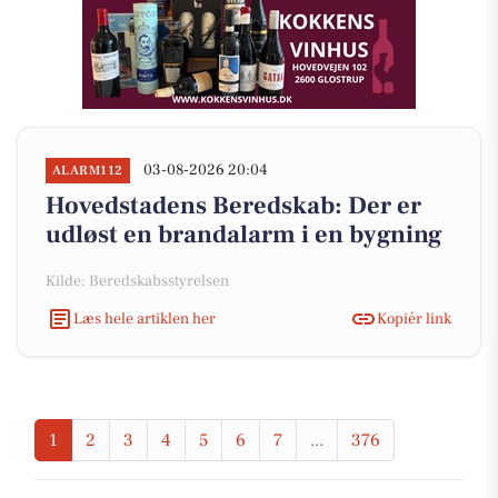
03-08-2026 20:04
ALARM112
Hovedstadens Beredskab: Der er
udløst en brandalarm i en bygning
Kilde: Beredskabsstyrelsen
Læs hele artiklen her
Kopiér link
1
2
3
4
5
6
7
...
376