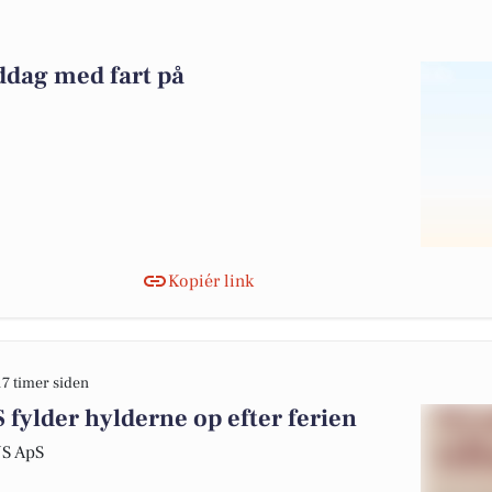
iddag med fart på
Kopiér link
17 timer siden
ylder hylderne op efter ferien
US ApS