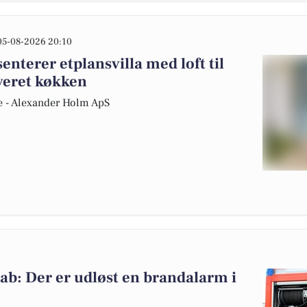
05-08-2026 20:10
nterer etplansvilla med loft til
veret køkken
re - Alexander Holm ApS
b: Der er udløst en brandalarm i