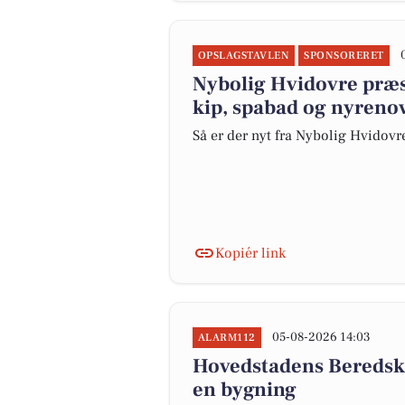
OPSLAGSTAVLEN
SPONSORERET
Nybolig Hvidovre præse
kip, spabad og nyreno
Så er der nyt fra Nybolig Hvidov
Kopiér link
05-08-2026 14:03
ALARM112
Hovedstadens Beredska
en bygning