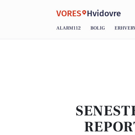
VORES
Hvidovre
ALARM112
BOLIG
ERHVER
SENEST
REPOR