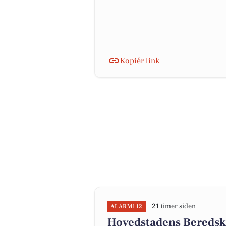
Kopiér link
21 timer siden
ALARM112
Hovedstadens Beredska