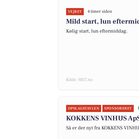
4 timer siden
VEJRET
Mild start, lun efterm
Kølig start, lun eftermiddag.
Kilde: MET.no
OPSLAGSTAVLEN
SPONSORERET
KOKKENS VINHUS ApS f
Så er der nyt fra KOKKENS VINH