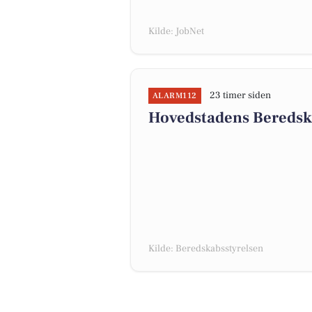
Kilde: JobNet
23 timer siden
ALARM112
Hovedstadens Beredsk
Kilde: Beredskabsstyrelsen