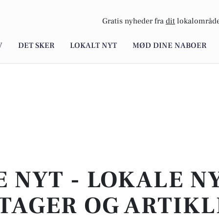
Gratis nyheder fra
dit
lokalområde
V
DET SKER
LOKALT NYT
MØD DINE NABOER
E NYT - LOKALE N
TAGER OG ARTIKL