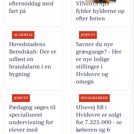
eftermiddag med
VINHUS ApS
fart på
fylder hylderne op
efter ferien
ALARM112
JOBNYT
Hovedstadens
Savner du nye
Beredskab: Der er
græsgange? - Her
udløst en
er nye ledige
brandalarm i en
stillinger i
bygning
Hvidovre og
omegn
JOBNYT
BOLIGMARKED
Pædagog søges til
Ulsevej 8B i
specialiseret
Hvidovre er solgt
undervisning for
for 7.325.000 - se
elever med
køberen og 6