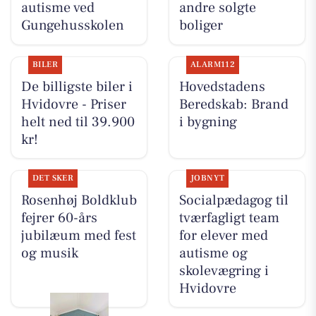
autisme ved
andre solgte
Gungehusskolen
boliger
BILER
ALARM112
De billigste biler i
Hovedstadens
Hvidovre - Priser
Beredskab: Brand
helt ned til 39.900
i bygning
kr!
DET SKER
JOBNYT
Rosenhøj Boldklub
Socialpædagog til
fejrer 60-års
tværfagligt team
jubilæum med fest
for elever med
og musik
autisme og
skolevægring i
Hvidovre