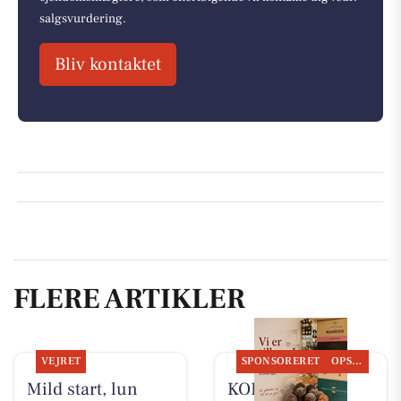
salgsvurdering.
Bliv kontaktet
FLERE ARTIKLER
VEJRET
SPONSORERET
OPSLAGSTAVLEN
Mild start, lun
KOKKENS