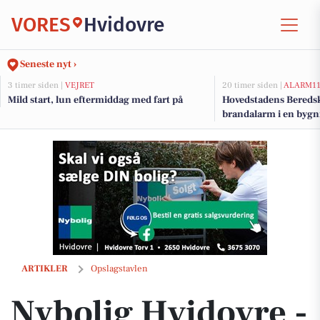
VORES
Hvidovre
Seneste nyt ›
3 timer siden |
VEJRET
20 timer siden |
ALARM1
Mild start, lun eftermiddag med fart på
Hovedstadens Beredsk
brandalarm i en bygn
Nybolig Hvidovre - Alexander Holm ApS sælger bolig på Theseus Alle 
ARTIKLER
Opslagstavlen
Nybolig Hvidovre -