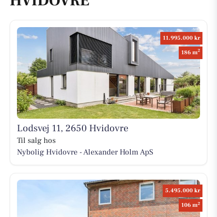
HVIDOVRE
11.995.000 kr
2
186 m
Lodsvej 11, 2650 Hvidovre
Til salg hos
Nybolig Hvidovre - Alexander Holm ApS
5.495.000 kr
2
106 m