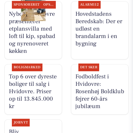
SPONSORERET
OPSLAGSTAVLEN
ALARM112
Nybolig Hvidovre
Hovedstadens
præsenterer
Beredskab: Der er
etplansvilla med
udløst en
loft til kip, spabad
brandalarm i en
og nyrenoveret
bygning
køkken
BOLIGMARKED
DET SKER
Top 6 over dyreste
Fodboldfest i
boliger til salg i
Hvidovre:
Hvidovre. Priser
Rosenhøj Boldklub
op til 13.845.000
fejrer 60-års
kr
jubilæum
JOBNYT
Bliv