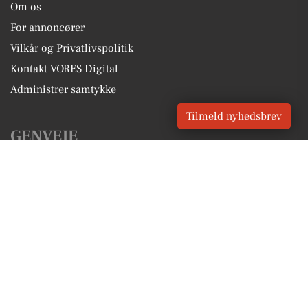
Om os
For annoncører
Vilkår og Privatlivspolitik
Kontakt VORES Digital
Administrer samtykke
Tilmeld nyhedsbrev
GENVEJE
Seneste nyt fra Hvidovre
Vores lokale erhverv
Kalenderen for Hvidovre
Fakta om Hvidovre
Erhvervsartikler
Hvidovre Kommune
Få en gratis salgsvurdering