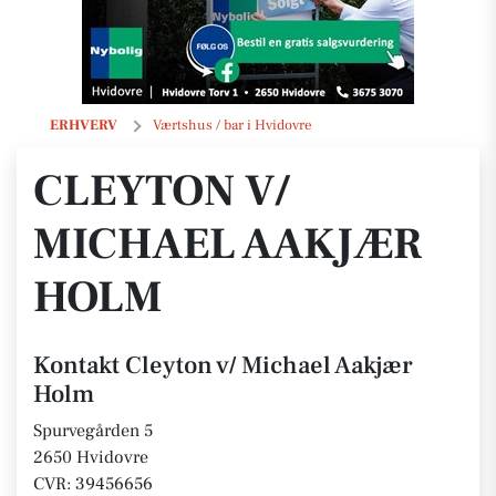
Cleyton v/ Michael Aakjær Holm
ERHVERV
Værtshus / bar i Hvidovre
CLEYTON V/
MICHAEL AAKJÆR
HOLM
Kontakt Cleyton v/ Michael Aakjær
Holm
Spurvegården 5
2650 Hvidovre
CVR: 39456656