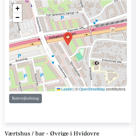
+
−
Leaflet
|
©
OpenStreetMap
contributors
Rutevejledning
Værtshus / bar - Øvrige i Hvidovre