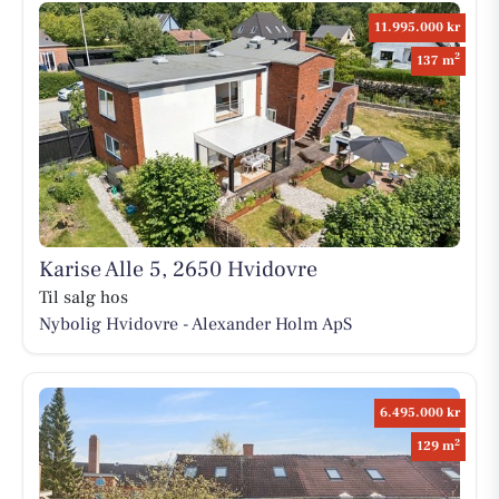
11.995.000 kr
2
137 m
Karise Alle 5, 2650 Hvidovre
Til salg hos
Nybolig Hvidovre - Alexander Holm ApS
6.495.000 kr
2
129 m