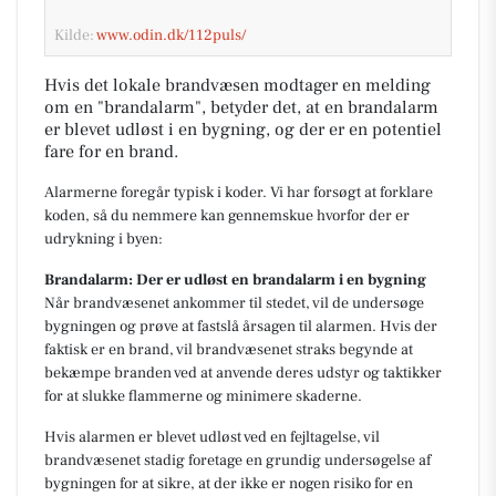
Kilde:
www.odin.dk/112puls/
Hvis det lokale brandvæsen modtager en melding
om en "brandalarm", betyder det, at en brandalarm
er blevet udløst i en bygning, og der er en potentiel
fare for en brand.
Alarmerne foregår typisk i koder. Vi har forsøgt at forklare
koden, så du nemmere kan gennemskue hvorfor der er
udrykning i byen:
Brandalarm: Der er udløst en brandalarm i en bygning
Når brandvæsenet ankommer til stedet, vil de undersøge
bygningen og prøve at fastslå årsagen til alarmen. Hvis der
faktisk er en brand, vil brandvæsenet straks begynde at
bekæmpe branden ved at anvende deres udstyr og taktikker
for at slukke flammerne og minimere skaderne.
Hvis alarmen er blevet udløst ved en fejltagelse, vil
brandvæsenet stadig foretage en grundig undersøgelse af
bygningen for at sikre, at der ikke er nogen risiko for en