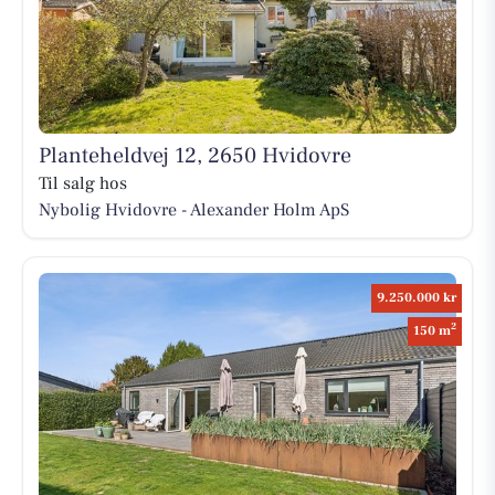
Planteheldvej 12, 2650 Hvidovre
Til salg hos
Nybolig Hvidovre - Alexander Holm ApS
9.250.000 kr
2
150 m