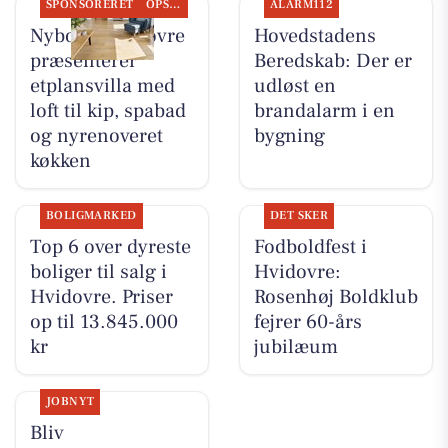
SPONSORERET
OPSLAGSTAVLEN
ALARM112
Nybolig Hvidovre
Hovedstadens
præsenterer
Beredskab: Der er
etplansvilla med
udløst en
loft til kip, spabad
brandalarm i en
og nyrenoveret
bygning
køkken
BOLIGMARKED
DET SKER
Top 6 over dyreste
Fodboldfest i
boliger til salg i
Hvidovre:
Hvidovre. Priser
Rosenhøj Boldklub
op til 13.845.000
fejrer 60-års
kr
jubilæum
JOBNYT
Bliv