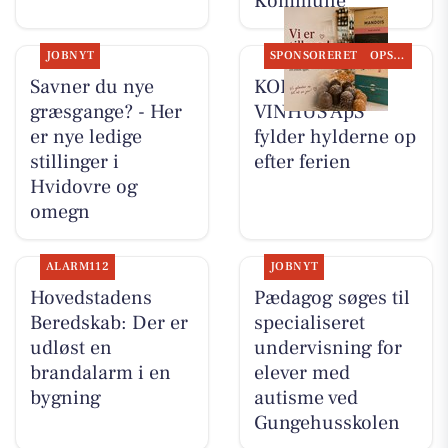
Kommune
JOBNYT
SPONSORERET
OPSLAGSTAVLEN
Savner du nye
KOKKENS
græsgange? - Her
VINHUS ApS
er nye ledige
fylder hylderne op
stillinger i
efter ferien
Hvidovre og
omegn
ALARM112
JOBNYT
Hovedstadens
Pædagog søges til
Beredskab: Der er
specialiseret
udløst en
undervisning for
brandalarm i en
elever med
bygning
autisme ved
Gungehusskolen