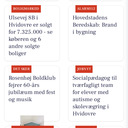
BOLIGMARKED
ALARM112
Ulsevej 8B i
Hovedstadens
Hvidovre er solgt
Beredskab: Brand
for 7.325.000 - se
i bygning
køberen og 6
andre solgte
boliger
DET SKER
JOBNYT
Rosenhøj Boldklub
Socialpædagog til
fejrer 60-års
tværfagligt team
jubilæum med fest
for elever med
og musik
autisme og
skolevægring i
Hvidovre