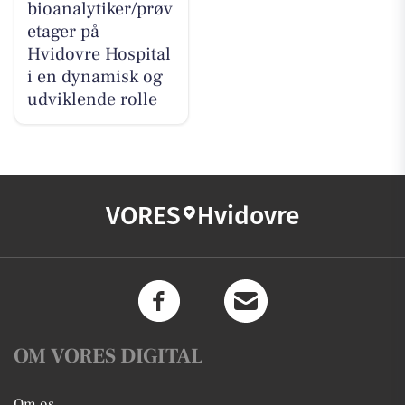
bioanalytiker/prøv
etager på
Hvidovre Hospital
i en dynamisk og
udviklende rolle
VORES
Hvidovre
OM VORES DIGITAL
Om os