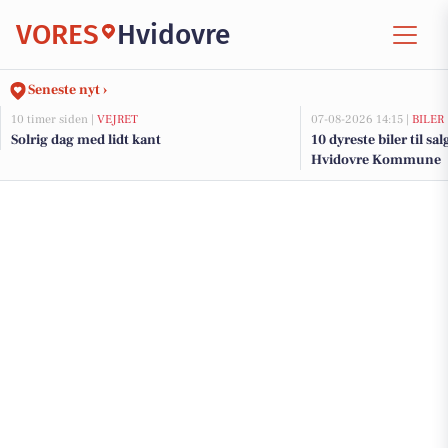
VORES
Hvidovre
Seneste nyt ›
10 timer siden |
VEJRET
07-08-2026 14:15 |
BILER
Solrig dag med lidt kant
10 dyreste biler til sa
Hvidovre Kommune