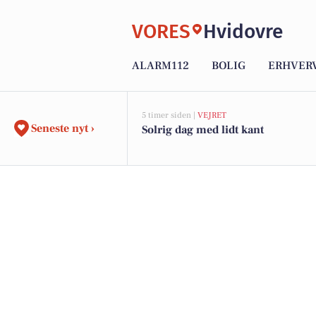
VORES
Hvidovre
ALARM112
BOLIG
ERHVER
5 timer siden |
VEJRET
Seneste nyt ›
Solrig dag med lidt kant