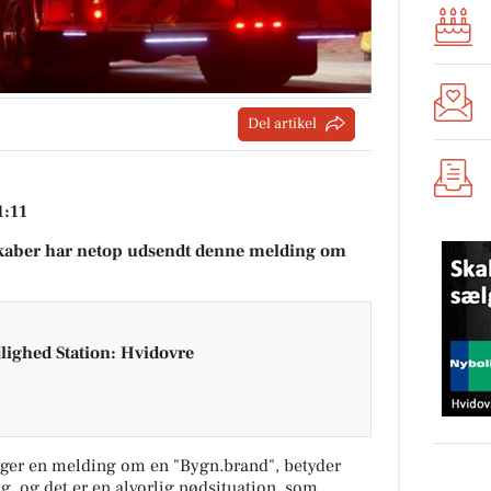
Del artikel
1:11
aber har netop udsendt denne melding om
lighed Station: Hvidovre
ger en melding om en "Bygn.brand", betyder
ng, og det er en alvorlig nødsituation, som