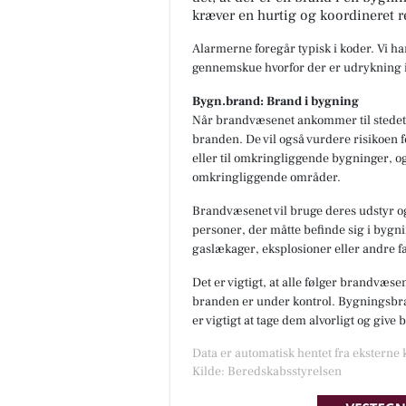
kræver en hurtig og koordineret r
Alarmerne foregår typisk i koder. Vi h
gennemskue hvorfor der er udrykning i
Bygn.brand: Brand i bygning
Når brandvæsenet ankommer til stedet,
branden. De vil også vurdere risikoen f
eller til omkringliggende bygninger, og
omkringliggende områder.
Brandvæsenet vil bruge deres udstyr og
personer, der måtte befinde sig i bygnin
gaslækager, eksplosioner eller andre fa
Det er vigtigt, at alle følger brandvæse
branden er under kontrol. Bygningsbran
er vigtigt at tage dem alvorligt og give
Data er automatisk hentet fra eksterne
Kilde: Beredskabsstyrelsen