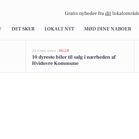
Gratis nyheder fra
dit
lokalområde
V
DET SKER
LOKALT NYT
MØD DINE NABOER
20 timer siden |
BILER
10 dyreste biler til salg i nærheden af
Hvidovre Kommune