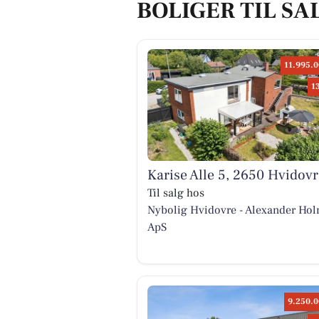
BOLIGER TIL SA
11.995.0
1
Karise Alle 5, 2650 Hvidovr
Til salg hos
Nybolig Hvidovre - Alexander Ho
ApS
9.250.0