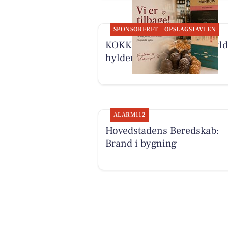
SPONSORERET
OPSLAGSTAVLEN
KOKKENS VINHUS ApS fyld
hylderne op efter ferien
ALARM112
Hovedstadens Beredskab:
Brand i bygning