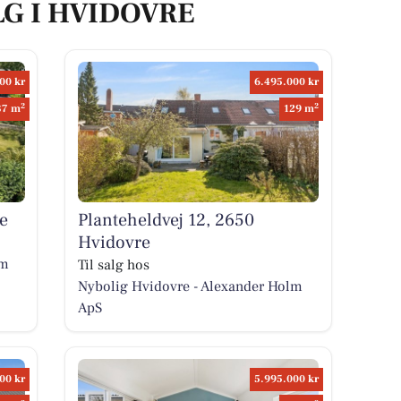
LG I HVIDOVRE
00 kr
6.495.000 kr
2
2
37 m
129 m
e
Planteheldvej 12, 2650
Hvidovre
lm
Til salg hos
Nybolig Hvidovre - Alexander Holm
ApS
00 kr
5.995.000 kr