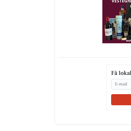
Få loka
Email