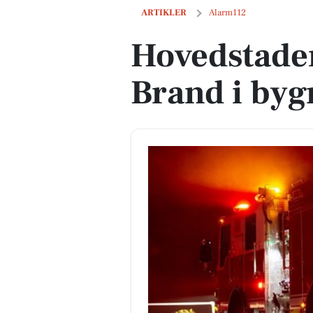
Hovedstadens Beredskab: Brand i byg
ARTIKLER
Alarm112
Hovedstade
Brand i byg