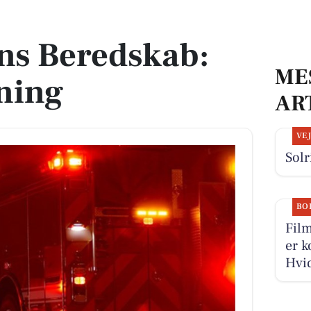
ning
ns Beredskab:
ME
ning
AR
VE
Solr
BO
Film
er k
Hvid