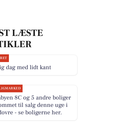
ST LÆSTE
TIKLER
JRET
ig dag med lidt kant
LIGMARKED
byen 8C og 5 andre boliger
ommet til salg denne uge i
ovre - se boligerne her.