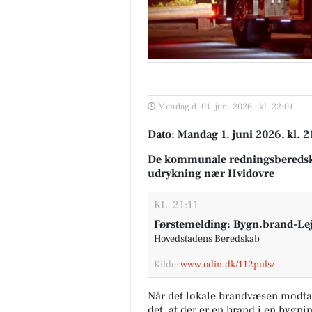
Mandag d. 01. jun. 2026 - kl. 22:01
Dato: Mandag 1. juni 2026, kl. 2
De kommunale redningsberedsk
udrykning nær Hvidovre
KL. 21:11
Førstemelding: Bygn.brand-Lej
Hovedstadens Beredskab
Kilde:
www.odin.dk/112puls/
Når det lokale brandvæsen modta
det, at der er en brand i en bygni