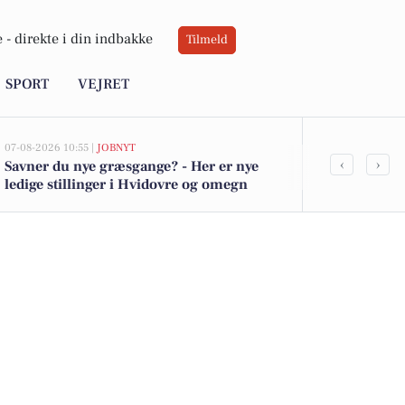
 -
direkte i din indbakke
Tilmeld
SPORT
VEJRET
07-08-2026 10:55 |
JOBNYT
06-08-2026 12:01
‹
›
Savner du nye græsgange? - Her er nye
Hovedstadens
ledige stillinger i Hvidovre og omegn
brandalarm 