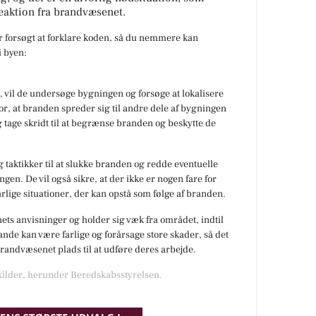
eaktion fra brandvæsenet.
ar forsøgt at forklare koden, så du nemmere kan
 byen:
 vil de undersøge bygningen og forsøge at lokalisere
or, at branden spreder sig til andre dele af bygningen
 tage skridt til at begrænse branden og beskytte de
 taktikker til at slukke branden og redde eventuelle
gen. De vil også sikre, at der ikke er nogen fare for
rlige situationer, der kan opstå som følge af branden.
nets anvisninger og holder sig væk fra området, indtil
de kan være farlige og forårsage store skader, så det
 brandvæsenet plads til at udføre deres arbejde.
 kilder, herunder Beredskabsstyrelsen.