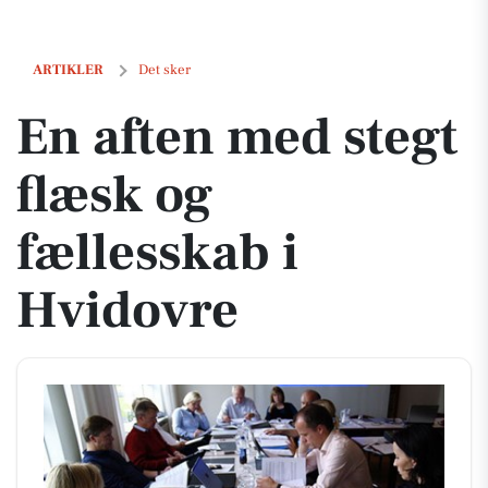
En aften med stegt flæsk og fællesskab i Hvidovre
ARTIKLER
Det sker
En aften med stegt
flæsk og
fællesskab i
Hvidovre