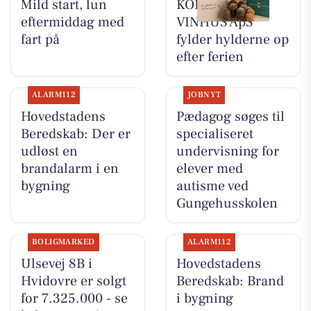
Mild start, lun
KOKKENS
eftermiddag med
VINHUS ApS
fart på
fylder hylderne op
efter ferien
ALARM112
JOBNYT
Hovedstadens
Pædagog søges til
Beredskab: Der er
specialiseret
udløst en
undervisning for
brandalarm i en
elever med
bygning
autisme ved
Gungehusskolen
BOLIGMARKED
ALARM112
Ulsevej 8B i
Hovedstadens
Hvidovre er solgt
Beredskab: Brand
for 7.325.000 - se
i bygning