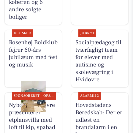
køberen og 6
andre solgte
boliger
DET SKER
JOBNYT
Rosenhøj Boldklub
Socialpædagog til
fejrer 60-års
tværfagligt team
jubilæum med fest
for elever med
og musik
autisme og
skolevægring i
Hvidovre
SPONSORERET
OPSLAGSTAVLEN
ALARM112
Nybolig Hvidovre
Hovedstadens
præsenterer
Beredskab: Der er
etplansvilla med
udløst en
loft til kip, spabad
brandalarm i en