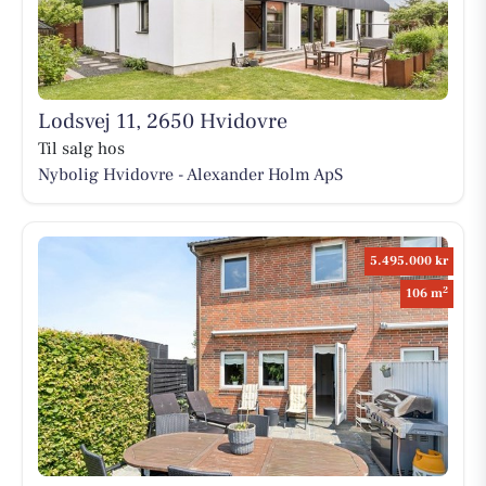
Lodsvej 11, 2650 Hvidovre
Til salg hos
Nybolig Hvidovre - Alexander Holm ApS
5.495.000 kr
2
106 m