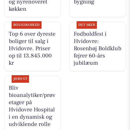
og nyrenoveret
bygning
køkken
BOLIGMARKED
DET SKER
Top 6 over dyreste
Fodboldfest i
boliger til salg i
Hvidovre:
Hvidovre. Priser
Rosenhøj Boldklub
op til 13.845.000
fejrer 60-års
kr
jubilæum
JOBNYT
Bliv
bioanalytiker/prøv
etager på
Hvidovre Hospital
i en dynamisk og
udviklende rolle