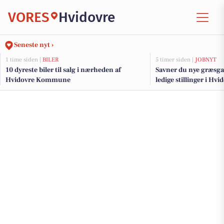
VORES
Hvidovre
Seneste nyt ›
1 time siden |
BILER
5 timer siden |
JOBNYT
10 dyreste biler til salg i nærheden af
Savner du nye græsga
Hvidovre Kommune
ledige stillinger i H